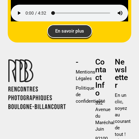
En savoir plus
-
Co
Ne
nta
wsl
Mentions
ct
ette
Légales
Inf
r
Politique
o
de
En un
confidentialité
clic,
332
soyez
Avenue
au
du
courant
Maréchal
de
Juin
tout !
92100