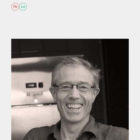
Fb
Ln