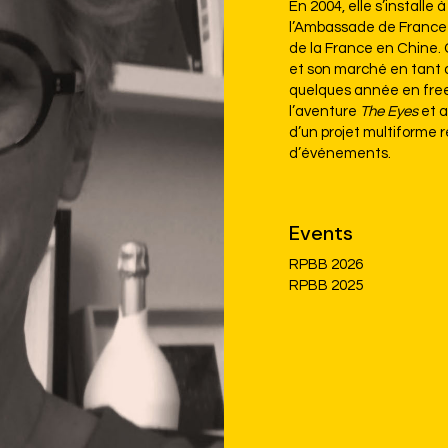
En 2004, elle s’installe à
l’Ambassade de France 
de la France en Chine. 
et son marché en tant 
quelques année en free
l’aventure
The Eyes
et 
d’un projet multiforme r
d’événements.
Events
RPBB 2026
RPBB 2025