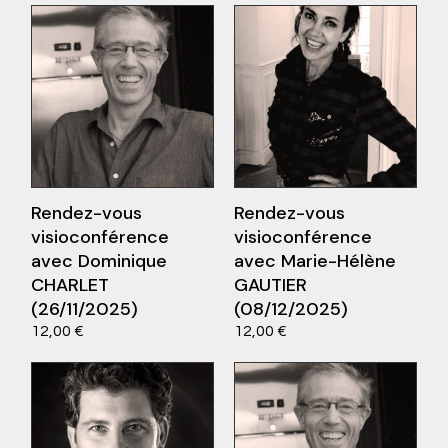
Rendez-vous
Rendez-vous
visioconférence
visioconférence
avec Dominique
avec Marie-Hélène
CHARLET
GAUTIER
(26/11/2025)
(08/12/2025)
Ce
Ce
ions
Choix des options
12,00
€
12,00
€
produit
produit
a
a
plusieurs
plusieurs
variations.
variations.
Les
Les
options
options
peuvent
peuvent
être
être