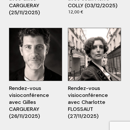
CARGUERAY
COLLY (03/12/2025)
Ce
Choix des options
(25/11/2025)
12,00
€
produit
suite
a
plusieurs
variations.
Les
options
peuvent
être
choisies
sur
la
page
du
produit
Rendez-vous
Rendez-vous
visioconférence
visioconférence
avec Gilles
avec Charlotte
CARGUERAY
FLOSSAUT
(26/11/2025)
(27/11/2025)
suite
Lire la suite