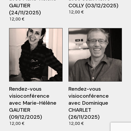
GAUTIER
COLLY (03/12/2025)
Ce
Choix des options
(24/11/2025)
12,00
€
produit
Ce
ions
12,00
€
a
produit
plusieurs
a
variations.
plusieurs
Les
variations.
options
Les
peuvent
options
être
peuvent
choisies
être
sur
choisies
la
sur
page
la
du
page
produit
du
produit
Rendez-vous
Rendez-vous
visioconférence
visioconférence
avec Marie-Hélène
avec Dominique
GAUTIER
CHARLET
(09/12/2025)
(26/11/2025)
Ce
Ce
ions
Choix des options
12,00
€
12,00
€
produit
produit