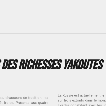
 des richesses Yakoutes
La Russie est actuellement le 
nes, chasseurs de tradition, les
sur trois extraits dans le mon
t froide. Présents aux quatre
Evenks cohabitent avec les ind