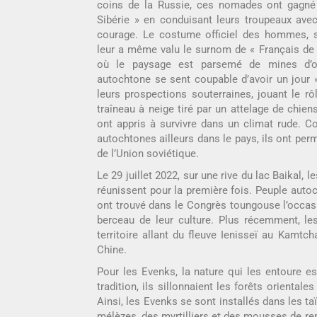
coins de la Russie, ces nomades ont gagné
Sibérie » en conduisant leurs troupeaux avec
courage. Le costume officiel des hommes, s
leur a même valu le surnom de « Français de la
où le paysage est parsemé de mines d’
autochtone se sent coupable d’avoir un jour «
leurs prospections souterraines, jouant le r
traîneau à neige tiré par un attelage de chien
ont appris à survivre dans un climat rude
autochtones ailleurs dans le pays, ils ont perm
de l’Union soviétique.
Le 29 juillet 2022, sur une rive du lac Baikal, 
réunissent pour la première fois. Peuple autoc
ont trouvé dans le Congrès toungouse l’occasio
berceau de leur culture. Plus récemment, l
territoire allant du fleuve Ienisseï au Kamtch
Chine.
Pour les Evenks, la nature qui les entoure es
tradition, ils sillonnaient les forêts orientales
Ainsi, les Evenks se sont installés dans les ta
mélèzes, des myrtilliers et des mousses de ren