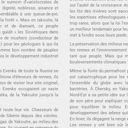
 le surnom d’«aristocrates de
sur l’autel de la croissance e
 dignité, noblesse, aisance et
les lits des rivières sont sacc
emblable à une queue-de-pie,
les expertises ethnologiques 
 forêt ». Mais en Iakoutie, là
trop rares, alors que la loi l
or et de diamant, ce peuple
un meilleur lendemain pour leu
 guidé » les Soviétiques dans
met à fondre sous leurs pieds.
ôle de mushers (conducteur de
s) pour les géologues à qui ils
La préservation des milieux na
. Comme bon nombre de peuples
les rennes et l’environnement 
is le développement industriel
tant que peuple. Mais qui mi
bouleversements climatiques 
les Evenks de toute la Russie se
Même la fonte du permafrost p
htone d’éleveurs de rennes, ils
est catastrophique pour les r
n de visiter leur site originel,
l’ensemble du globe avec la
es Evenks occupaient un vaste
bactéries. À Chersky, en Yako
atka, de la Yakoutie jusqu’à la
Nord-Est a sa petite idée sur
de son père pour expliquer 
pour équilibrer le milieu. E
t toute leur vie. Chasseurs de
développement des arbres qui
 de Sibérie depuis des siècles.
En hiver, ils dégagent la neige 
ïgas de Yakoutie, au milieu des
Les rennes y ont bien sûr l
ne. Ils vivaient en présence du