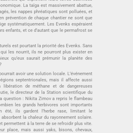
́conomique. La taïga est massivement abattue,
agés, les nappes phréatiques sont polluées, et
en prévention de chaque chantier ne sont que
’exige systématiquement. Les Evenks espéraient
rs enfants, et ce d’autant que le permafrost se
turels est pourtant la priorité des Evenks. Sans
qui les nourrit, ils ne pourront plus exister en
eux qu’eux saurait prémunir la planète des
?
ourrait avoir une solution locale. L’événement
égions septentrionales, mais il affecte aussi
 libération de méthane et de dangereuses
utie, le directeur de la Station scientifique du
 la question : Nikita Zimov a repris le flambeau
combien les grands herbivores sont importants
n été, ils gardent l’herbe rase, limitant le
 absorbent la chaleur du rayonnement solaire.
et permettent à la terre de se refroidir plus vite.
eur place, mais aussi yaks, bisons, chevaux,