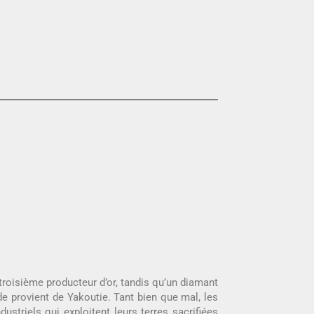
troisième producteur d’or, tandis qu’un diamant
de provient de Yakoutie. Tant bien que mal, les
ustriels qui exploitent leurs terres sacrifiées