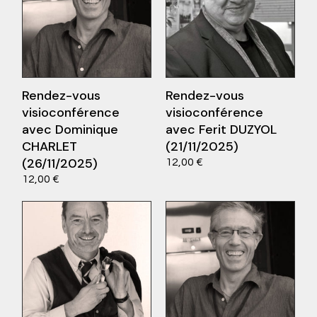
Rendez-vous
Rendez-vous
visioconférence
visioconférence
avec Dominique
avec Ferit DUZYOL
CHARLET
(21/11/2025)
Ce
Choix des options
(26/11/2025)
12,00
€
produit
Ce
ions
12,00
€
a
produit
plusieurs
a
variations.
plusieurs
Les
variations.
options
Les
peuvent
options
être
peuvent
choisies
être
sur
choisies
la
sur
page
la
du
page
produit
du