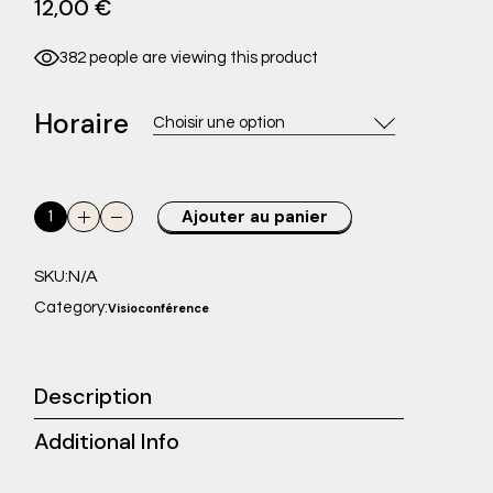
12,00
€
382 people are viewing this product
Horaire
Choisir une option
Rendez-vous visioconférence avec Sonia SERAIDARIAN (21/11
Ajouter au panier
N/A
SKU:
Category:
Visioconférence
Description
Additional Info